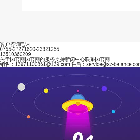
客户咨询电话
0755-27271620-23321255
13510360209
关于jst官网
jst官网的服务支持
新闻中心
联系jst官网
销售：
13971100861@139.com
售后：
service@sz-balance.co