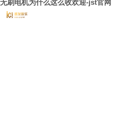
无刷电机为什么这么收欢迎-jst官网
jst
关于j
案例
新闻
联系j