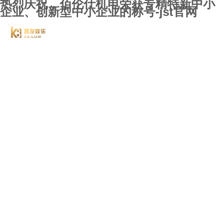
热烈庆祝，佰伦仕机电荣获专精特新中小
企业、创新型中小企业的称号-jst官网
jst
关于j
案例
新闻
联系j