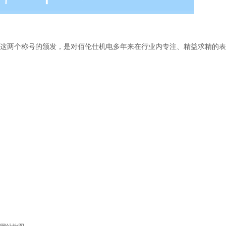
这两个称号的颁发，是对佰伦仕机电多年来在行业内专注、精益求精的表
佰伦仕机电是一家中国微电机行业领先的自动化及智能化综合jst官网
年不断的积累及优化，目前已经形成了微电机生产成套设备的研发及生产
电一直以质量为生命，以技术为核心，以市场为导向，不断推出高品质、