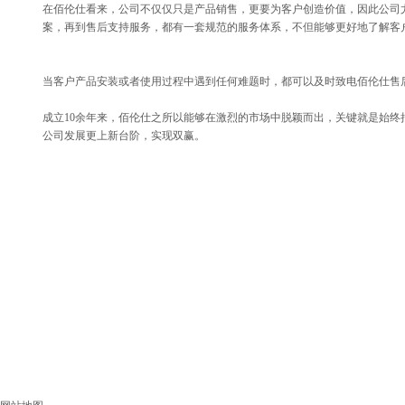
在佰伦仕看来，公司不仅仅只是产品销售，更要为客户创造价值，因此公司
案，再到售后支持服务，都有一套规范的服务体系，不但能够更好地了解客
当客户产品安装或者使用过程中遇到任何难题时，都可以及时致电佰伦仕售
成立10余年来，佰伦仕之所以能够在激烈的市场中脱颖而出，关键就是始
公司发展更上新台阶，实现双赢。
上一篇：
专注自动化设备解决方......
下一篇：
顺应5g趋势，助力企......