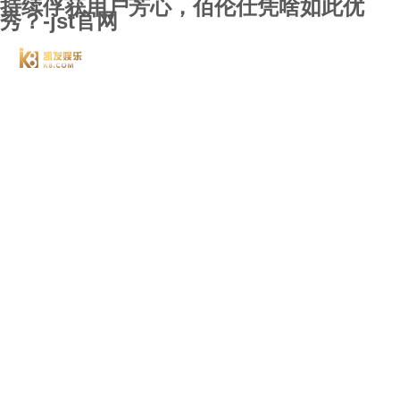
持续俘获用户芳心，佰伦仕凭啥如此优
秀？-jst官网
jst
关于j
案例
新闻
联系j